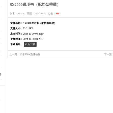
检验报告
最新发表
SX2000说明书（配
作者：Admin
日期：2024-10-3
万用表档位介绍
文件名称：
SX2000说明书（
防火卷帘门故障灯1亮起如何处理
文件大小：
73.216KB
发布时间：
2024-10-30 09:28:34
控制器上升或下降灯亮，电机不工作或者电机运行时很响
更新时间：
2024-10-30 09:28:34
下载地址：
本地下载