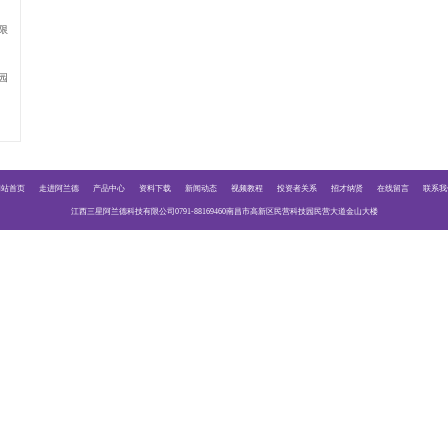
按了控制器上升下降后，配电柜跳闸
上一篇：
10年920K温感检报
1.5吨电机逆止器拆除
防火卷帘备电不能速降
企业信息
0791-88169460
江西三星阿兰德科技有限