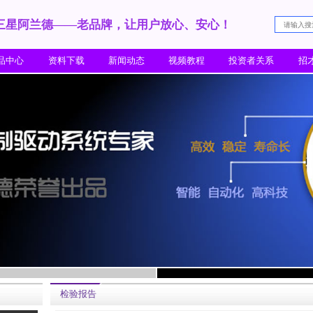
三星阿兰德——老品牌，
走进阿兰德
产品中心
资料下载
新